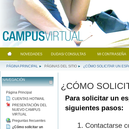
NOVEDADES
DUDAS/ CONSULTAS
MI CONTRASEÑA
PÁGINA PRINCIPAL
PÁGINAS DEL SITIO
¿CÓMO SOLICITAR UN ESP
►
►
NAVEGACIÓN
¿CÓMO SOLICI
Página Principal
Para solicitar un e
CUENTAS HOTMAIL
PRESENTACIÓN DEL
siguientes pasos:
NUEVO CAMPUS
VIRTUAL
Preguntas frecuentes
Contactarse c
¿Cómo solicitar un