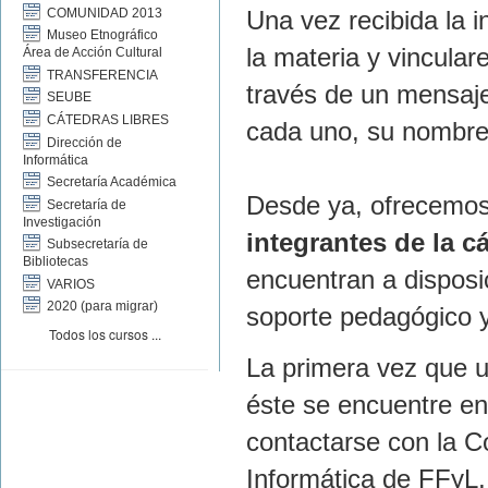
COMUNIDAD 2013
Una vez recibida la 
Museo Etnográfico
la materia y vincula
Área de Acción Cultural
TRANSFERENCIA
través de un mensaj
SEUBE
CÁTEDRAS LIBRES
cada uno, su nombre
Dirección de
Informática
Secretaría Académica
Desde ya, ofrecemo
Secretaría de
Investigación
integrantes de la c
Subsecretaría de
Bibliotecas
encuentran a disposi
VARIOS
2020 (para migrar)
soporte pedagógico y
Todos los cursos
...
La primera vez que u
éste se encuentre en
contactarse con la C
Informática de FFyL