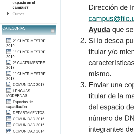
espacio en el
Dirección de 
campus?
Cursos
campus@filo.
Ayuda
que se 
CATEGORÍAS
Si lo desea p
2° CUATRIMESTRE
2019
titular y/o mi
1° CUATRIMESTRE
2019
característica
2º CUATRIMESTRE
2018
mismo.
1° CUATRIMESTRE
2018
Enviar una cop
COMUNIDAD 2017
LENGUAS
titular de la m
MODERNAS
Espacios de
del espacio de
capacitación
DEPARTAMENTOS
número de DNI 
COMUNIDAD 2016
COMUNIDAD 2015
integrantes de
COMUNIDAD 2014